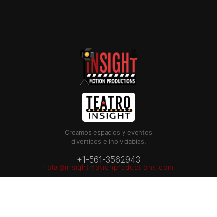
Creamos espacios y eventos
divertidos e inolvidables.
+1-561-3562943
hola@insightmotionproductions.com
26009 Budde Rd, Spring, TX 77380, USA